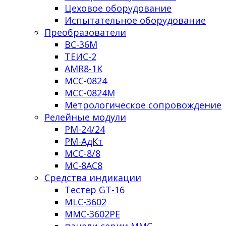
Цеховое оборудование
Испытательное оборудование
Преобразователи
ВС-36М
ТЕИС-2
AMR8-1K
МСС-0824
МСС-0824М
Метрологическое сопровождение
Релейные модули
РМ-24/24
РМ-АдКт
МСС-8/8
МС-8АС8
Средства индикации
Тестер GT-16
MLC-3602
MMC-3602PЕ
панели серии ММС