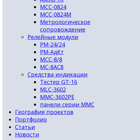
МСС-0824
МСС-0824М
Метрологическое
сопровождение
Релейные модули
РМ-24/24
РМ-АдКт
МСС-8/8
МС-8АС8
Средства индикации
Тестер GT-16
MLC-3602
MMC-3602PЕ
панели серии ММС
География проектов
Портфолио
Статьи
Новости