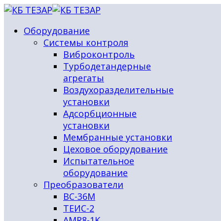
Оборудование
Системы контроля
Виброконтроль
Турбодетандерные
агрегаты
Воздухоразделительные
установки
Адсорбционные
установки
Мембранные установки
Цеховое оборудование
Испытательное
оборудование
Преобразователи
ВС-36М
ТЕИС-2
AMR8-1K