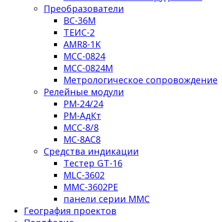
Преобразователи
ВС-36М
ТЕИС-2
AMR8-1K
МСС-0824
МСС-0824М
Метрологическое сопровождение
Релейные модули
РМ-24/24
РМ-АдКт
МСС-8/8
МС-8АС8
Средства индикации
Тестер GT-16
MLC-3602
MMC-3602PЕ
панели серии ММС
География проектов