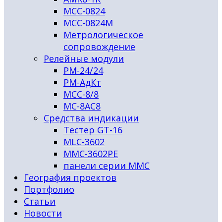
МСС-0824
МСС-0824М
Метрологическое
сопровождение
Релейные модули
РМ-24/24
РМ-АдКт
МСС-8/8
МС-8АС8
Средства индикации
Тестер GT-16
MLC-3602
MMC-3602PЕ
панели серии ММС
География проектов
Портфолио
Статьи
Новости