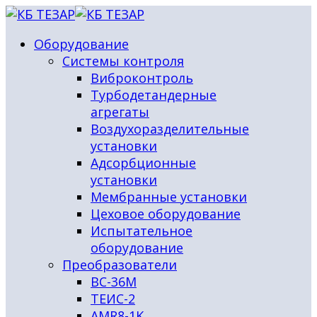
Оборудование
Системы контроля
Виброконтроль
Турбодетандерные
агрегаты
Воздухоразделительные
установки
Адсорбционные
установки
Мембранные установки
Цеховое оборудование
Испытательное
оборудование
Преобразователи
ВС-36М
ТЕИС-2
AMR8-1K