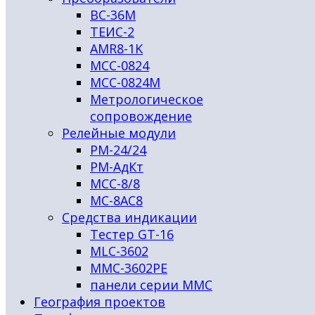
ВС-36М
ТЕИС-2
AMR8-1K
МСС-0824
МСС-0824М
Метрологическое
сопровождение
Релейные модули
РМ-24/24
РМ-АдКт
МСС-8/8
МС-8АС8
Средства индикации
Тестер GT-16
MLC-3602
MMC-3602PЕ
панели серии ММС
География проектов