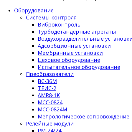
Оборудование
Системы контроля
Виброконтроль
Турбодетандерные агрегаты
Воздухоразделительные установк
Адсорбционные установки
Мембранные установки
Цеховое оборудование
Испытательное оборудование
Преобразователи
ВС-36М
ТЕИС-2
AMR8-1K
МСС-0824
МСС-0824М
Метрологическое сопровождение
Релейные модули
РМ-24/24